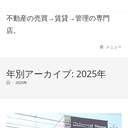
コ
ン
不動産の売買→賃貸→管理の専門
テ
ン
店。
ツ
へ
ス
メニュー
キ
ッ
プ
年別アーカイブ: 2025年
>
2025年