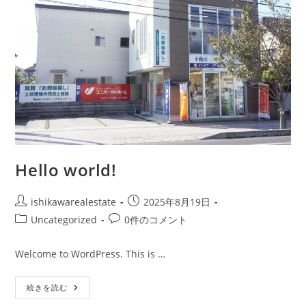
Hello world!
投
投
ishikawarealestate
2025年8月19日
稿
稿
投
投
Uncategorized
0件のコメント
者:
公
稿
稿
開
カ
コ
Welcome to WordPress. This is …
日:
テ
メ
ゴ
ン
Hello
続きを読む
リ
ト:
World!
ー: