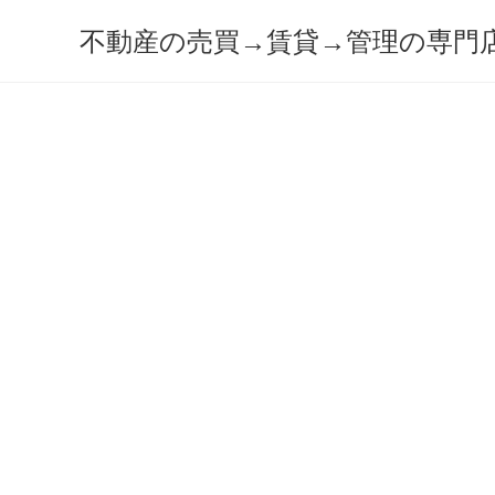
コ
不動産の売買→賃貸→管理の専門
ン
テ
ン
ツ
へ
ス
キ
ッ
プ